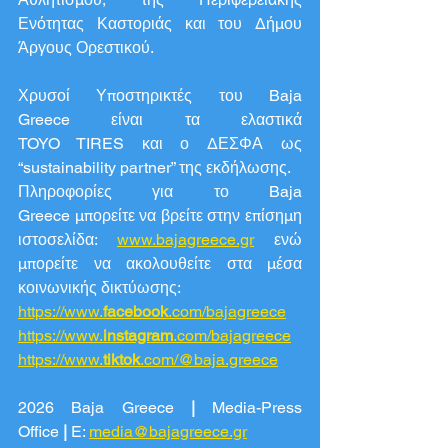
Ενότητας Καστοριάς και του Δήμου 
Άργους Ορεστικού.
Χρυσοί Υποστηρικτές του Baja 
Greece είναι τα ελαστικά 
TOYO TIRES και ο ΔΕΣΦΑ ως 
“sustainability partner” της εκδήλωσης.
Πληροφορίες για το Baja 
Greece μπορείτε να βρείτε στην επίσημη 
ιστοσελίδα: 
www.bajagreece.gr
 ενώ 
μπορείτε να ακολουθείτε στα μέσα 
κοινωνικής δικτύωσης:
https://www.
facebook
.com/bajagreece
https://www.
instagram
.com/bajagreece
https://www.
tiktok
.com/@baja.greece
2026 Baja Greece 
|
 Media-Press 
Office
 |
 E: 
media@bajagreece.gr