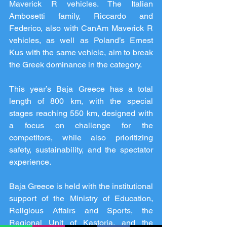
Maverick R vehicles. The Italian 
Ambosetti family, Riccardo and 
Federico, also with CanAm Maverick R 
vehicles, as well as Poland’s Ernest 
Kus with the same vehicle, aim to break 
the Greek dominance in the category.
This year’s Baja Greece has a total 
length of 800 km, with the special 
stages reaching 550 km, designed with 
a focus on challenge for the 
competitors, while also prioritizing 
safety, sustainability, and the spectator 
experience.
Baja Greece is held with the institutional 
support of the Ministry of Education, 
Religious Affairs and Sports, the 
Regional Unit of Kastoria, and the 