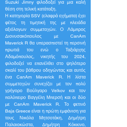
Suzuki Jimny φιλοδοξεί για μια καλή 
θέση στη τελική κατάταξη.
Η κατηγορία SSV (ελαφρά οχήματα) έχει 
φέτος τη τιμητική της με πλειάδα 
αξιόλογων συμμετοχών. Ο Λάμπρος 
Διονυσακόπουλος με CanAm 
Maverick R θα υπερασπιστεί τη περσινή 
πρωτιά του ενώ ο Ταξιάρχης 
Αδαμόπουλος, νικητής του 2024, 
φιλοδοξεί να επανέλθει στο ψηλότερο 
σκαλί του βάθρου οδηγώντας και αυτός 
ένα CanAm Maverick R. Η λίστα 
συμμετοχών συνεχίζει με τον πολύ 
γρήγορο Βούλγαρο Velkov και τον 
πολύπειρο Βαγγέλη Μπερσή και οι δύο 
με CanAm Maverick R. Το φετινό 
Baja Greece είναι η πρώτη εμφάνιση για 
τους Νικόλα Μητσοτάκη, Δημήτρη 
Παλαιοκώστα, Δημήτρη Κόκκινο, 