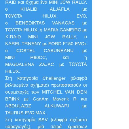
RAID και όχημα ένα MINI JCW RALLY, 
ο KHALID ALJAFLA με 
TOYOTA HILUX EVO, 
o BENEDIKTAS VANAGAS με 
TOYOTA HILUX, η ΜΑRIA GAMEIRO με 
Χ-RAID MINI JCW RALLY, ο 
ΚΑREL TRNENY με FORD F150 EVO+ 
o COSTEL CASUNEANU με 
MINI R60CC, και η 
MAGDALENA ZAJAC με ΤΟΥΟΤΑ 
HILUX.
Στη κατηγορία Challenger (ελαφρά 
βελτιωμένα οχήματα) πρωτοστατούν οι 
συμμετοχές των ΜITCHEL VAN DEN 
BRINK με CanAm Maverik R και 
ABDULAZIZ ALKUWARI με 
TAURUS EVO MAX.
Στη κατηγορία SSV (ελαφρά οχήματα 
παραγωγής), μία σειρά έμπειρων 