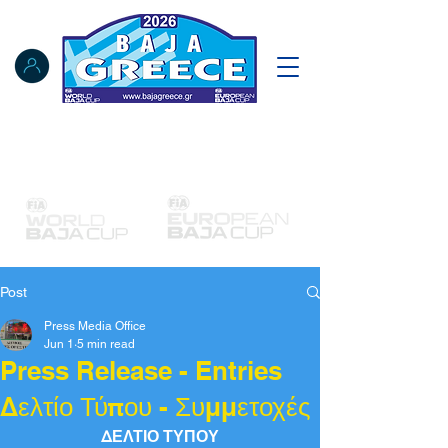
Notice Board
Results
Tracking
FIA Register
NAT Register
Post
Press Media Office
Jun 1
5 min read
Press Release - Entries
Δελτίο Τύπου - Συμμετοχές
ΔΕΛΤΙΟ ΤΥΠΟΥ