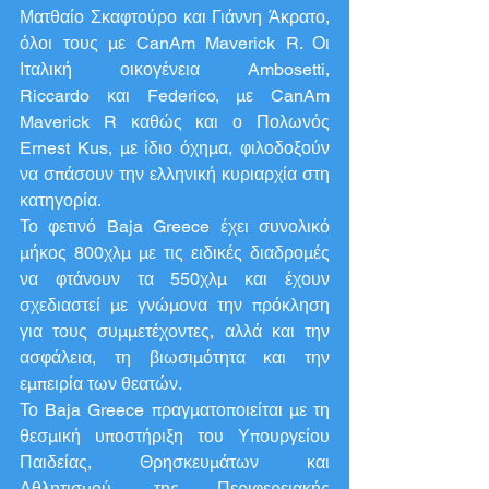
Ματθαίο Σκαφτούρο και Γιάννη Άκρατο, 
όλοι τους με CanAm Maverick R. Οι 
Ιταλική οικογένεια Ambosetti, 
Riccardo και Federico, με CanAm 
Maverick R καθώς και ο Πολωνός 
Ernest Kus, με ίδιο όχημα, φιλοδοξούν 
να σπάσουν την ελληνική κυριαρχία στη 
κατηγορία.
Το φετινό Baja Greece έχει συνολικό 
μήκος 800χλμ με τις ειδικές διαδρομές 
να φτάνουν τα 550χλμ και έχουν 
σχεδιαστεί με γνώμονα την πρόκληση 
για τους συμμετέχοντες, αλλά και την 
ασφάλεια, τη βιωσιμότητα και την 
εμπειρία των θεατών.
Το Baja Greece πραγματοποιείται με τη 
θεσμική υποστήριξη του Υπουργείου 
Παιδείας, Θρησκευμάτων και 
Αθλητισμού, της Περιφερειακής 