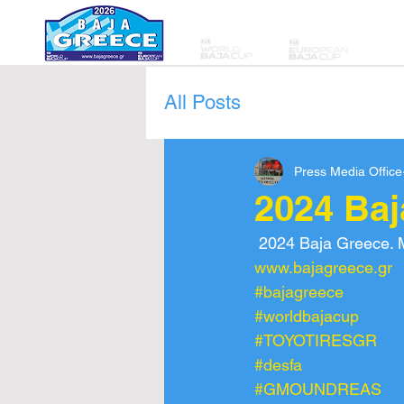
All Posts
Press Media Office
2024 Ba
 2024 Baja Greece. M
www.bajagreece.gr
#bajagreece
#worldbajacup
#TOYOTIRESGR
#desfa
#GMOUNDREAS