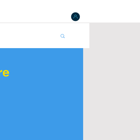
 Board
Results
Tracking
NAT Register
gister
re