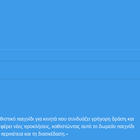
National Entry List,
Prog
Administrative checks
medi
Scrutineering Timetable
εθιστικό παιχνίδι για κινητά που συνδυάζει γρήγορη δράση και 
φέρει νέες προκλήσεις, καθιστώντας αυτό το δωρεάν παιχνίδι 
 περιπέτεια και τη διασκέδαση.»