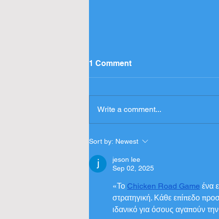
1 Comment
Write a comment...
Press Release - Entries
Sort by:
Newest
Δελτίο Τύπου - Συμμετοχές
jeson lee
Sep 02, 2025
«Το 
Chicken Road Game
 ένα 
στρατηγική. Κάθε επίπεδο προσ
ιδανικό για όσους αγαπούν την