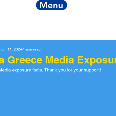
Menu
Notice
FIA Re
Jun 11, 2024
1 min read
ja Greece Media Exposu
edia exposure facts. Thank you for your support!