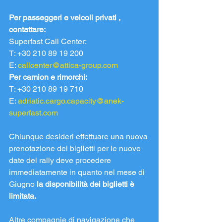
Per passeggeri e veicoli privati , 
contattare:
Superfast Call Center:
T: +30 210 89 19 200
E: 
callcenter@attica-group.com
Per camion e rimorchi:
T: +30 210 89 19 710
E: 
adriatic.cargo.capacity@anek-
superfast.com
Chiunque desideri effettuare una nuova 
prenotazione dei biglietti per le nuove 
date del rally deve procedere 
immediatamente in quanto nel mese di 
Giugno 
la disponibilità dei biglietti è 
limitata.
Altre compagnie di navigazione che 