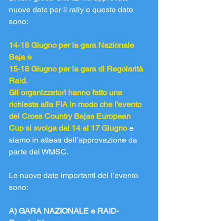
nuove date per il rally e queste date 
sono:
14-18 Giugno per la gara Nazionale 
Baja e
15-18 Giugno per la gara di Regolarità 
Raid.
Gli organizzatori hanno fatto una 
richiesta alla FIA in modo che l'evento 
del Cross Country Bajas European 
Cup si svolga dal 14 al 17 Giugno
e 
siamo in attesa dell’approvazione da 
parte del WMSC.
Le nuove date importanti del l’evento 
sono:
A) GARA NAZIONALE e RAID-