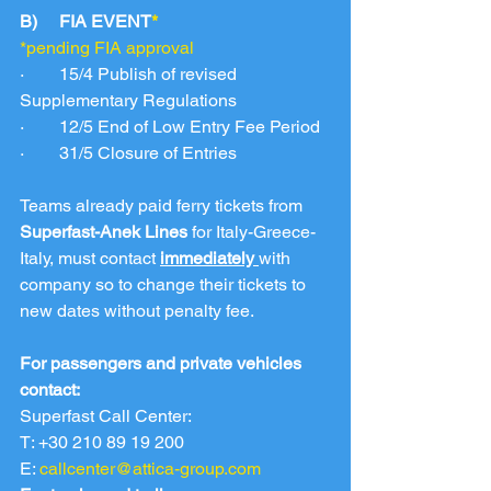
B)     FIA EVENT
*
*pending FIA approval
·        15/4 Publish of revised 
Supplementary Regulations
·        12/5 End of Low Entry Fee Period
·        31/5 Closure of Entries
Teams already paid ferry tickets from 
Superfast-Anek Lines
 for Italy-Greece-
Italy, must contact 
immediately 
with 
company so to change their tickets to 
new dates without penalty fee.
For passengers and private vehicles 
contact:
Superfast Call Center:
T: +30 210 89 19 200
E: 
callcenter@attica-group.com