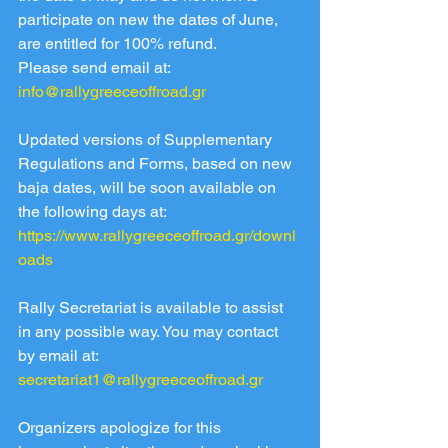
participate on new the dates of June, 
are entitled for 100% refund.
Please send email at: 
info@rallygreeceoffroad.gr
Updated versions of Supplementary 
Regulations and Forms, based on new 
baja dates, will be soon available on 
the following days at: 
https://www.rallygreeceoffroad.gr/downl
oads
Rally Secretariat is available to assist 
in any possible way. You may contact 
by email at: 
secretariat1@rallygreeceoffroad.gr
Organizers apologize for this 