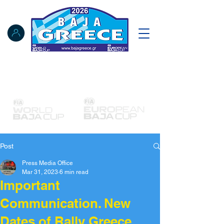
Notice Board
Results
Tracking
FIA Register
NAT Register
Post
Press Media Office
Mar 31, 2023
6 min read
Important
Communication. New
Dates of Rally Greece