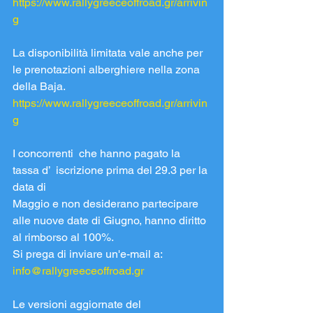
https://www.rallygreeceoffroad.gr/arrivin
g
La disponibilità limitata vale anche per 
le prenotazioni alberghiere nella zona 
della Baja.
https://www.rallygreeceoffroad.gr/arrivin
g
I concorrenti  che hanno pagato la 
tassa d’  iscrizione prima del 29.3 per la 
data di 
Maggio e non desiderano partecipare 
alle nuove date di Giugno, hanno diritto 
al rimborso al 100%.
Si prega di inviare un'e-mail a: 
info@rallygreeceoffroad.gr
Le versioni aggiornate del 