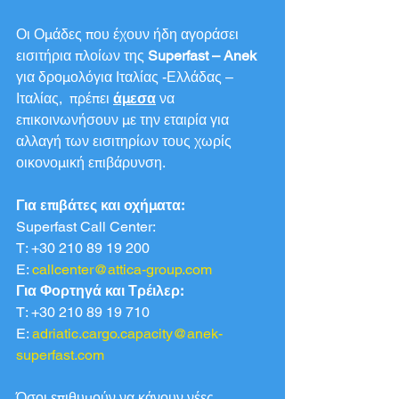
Οι Ομάδες που έχουν ήδη αγοράσει 
εισιτήρια πλοίων της 
Superfast – Anek
για δρομολόγια Ιταλίας -Ελλάδας – 
Ιταλίας,  πρέπει 
άμεσα
 να 
επικοινωνήσουν με την εταιρία για 
αλλαγή των εισιτηρίων τους χωρίς 
οικονομική επιβάρυνση.
Για επιβάτες και οχήματα:
Superfast Call Center:
T: +30 210 89 19 200
E: 
callcenter@attica-group.com
Για Φορτηγά και​ Τρέιλερ:
T: +30 210 89 19 710
E: 
adriatic.cargo.capacity@anek-
superfast.com
Όσοι επιθυμούν να κάνουν νέες 