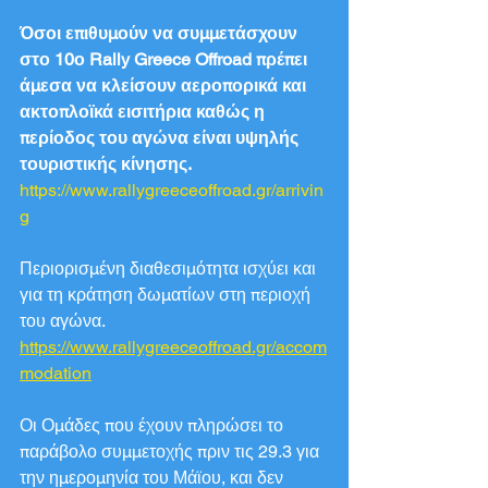
Όσοι επιθυμούν να συμμετάσχουν 
στο 10ο Rally Greece Offroad πρέπει 
άμεσα να κλείσουν αεροπορικά και 
ακτοπλοϊκά εισιτήρια καθώς η 
περίοδος του αγώνα είναι υψηλής 
τουριστικής κίνησης.
https://www.rallygreeceoffroad.gr/arrivin
g
Περιορισμένη διαθεσιμότητα ισχύει και 
για τη κράτηση δωματίων στη περιοχή 
του αγώνα.
https://www.rallygreeceoffroad.gr/accom
modation
Οι Ομάδες που έχουν πληρώσει το 
παράβολο συμμετοχής πριν τις 29.3 για 
την ημερομηνία του Μάϊου, και δεν 