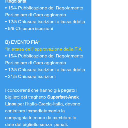
Regolarità
• 15/4 Pubblicazione del Regolamento 
Particolare di Gara aggiornato
• 12/5 Chiusura iscrizioni a tassa ridotta
• 9/6 Chiusura iscrizioni
B) EVENTO FIA
*
*in attesa dell’ approvazione dalla FIA
• 15/4 Pubblicazione del Regolamento 
Particolare di Gara aggiornato
• 12/5 Chiusura iscrizioni a tassa ridotta
• 31/5 Chiusura iscrizioni
I concorrenti che hanno già pagato i 
biglietti del traghetto 
Superfast-Anek 
Lines
 per l'Italia-Grecia-Italia, devono 
contattare immediatamente la 
compagnia in modo da cambiare le 
date del biglietto senza  penali.