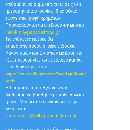
επιθυμούν να συμμετάσχουν στις νέα 
ημερομηνία του Ιουνίου, δικαιούνται 
100% επιστροφή χρημάτων.
Παρακαλούνται να στείλουν email στο: 
info@rallygreeceoffroad.gr
Τις επόμενες ημέρες θα 
δημοσιοποιηθούν οι νέες εκδόσεις 
Κανονισμών και Εντύπων με βάση τις 
νέες ημερομηνίες των αγώνων και θα 
είναι διαθέσιμες στο: 
https://www.rallygreeceoffroad.gr/downl
oads
Η Γραμματεία του Αγώνα είναι 
διαθέσιμη να βοηθήσει με κάθε δυνατό 
τρόπο. Μπορείτε να επικοινωνείτε με 
email στο:
secretariat1@rallygreeceoffroad.gr
Οι Οργανωτές απολογούνται για την 