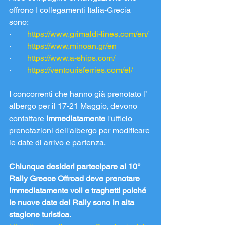
offrono I collegamenti Italia-Grecia 
sono:
·        
https://www.grimaldi-lines.com/en/
·        
https://www.minoan.gr/en
·        
https://www.a-ships.com/
·        
https://ventourisferries.com/el/
I concorrenti che hanno già prenotato l’ 
albergo per il 17-21 Maggio, devono 
contattare 
immediatamente
 l'ufficio 
prenotazioni dell'albergo per modificare 
le date di arrivo e partenza.
Chiunque desideri partecipare al 10° 
Rally Greece Offroad deve prenotare 
immediatamente voli e traghetti poiché 
le nuove date del Rally sono in alta 
stagione turistica.