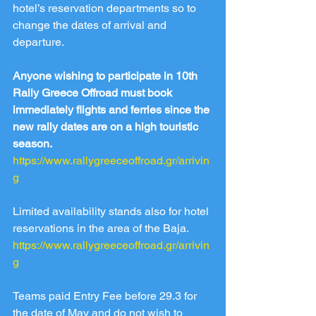
hotel’s reservation departments so to 
change the dates of arrival and 
departure.
Anyone wishing to participate in 10th 
Rally Greece Offroad must book 
immediately flights and ferries since the 
new rally dates are on a high touristic 
season.
https://www.rallygreeceoffroad.gr/arrivin
g
Limited availability stands also for hotel 
reservations in the area of the Baja.
https://www.rallygreeceoffroad.gr/arrivin
g
Teams paid Entry Fee before 29.3 for 
the date of May and do not wish to 