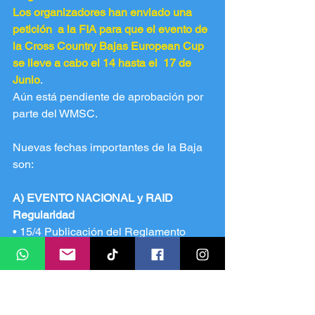
Los organizadores han enviado una 
petición  a la FIA para que el evento de 
la Cross Country Bajas European Cup 
se lleve a cabo el 14 hasta el  17 de 
Junio
. 
Aún está pendiente de aprobación por 
parte del WMSC.
Nuevas fechas importantes de la Baja 
son:
A) EVENTO NACIONAL y RAID 
Regularidad
• 15/4 Publicación del Reglamento 
Particular  revisado
• 12/5 Cierre de inscripciones con 
precio reducido 
•   9/6 Cierre de inscripciones