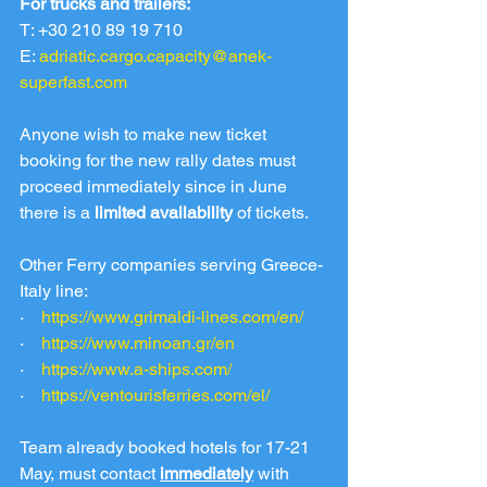
For trucks and trailers:
T: +30 210 89 19 710
E: 
adriatic.cargo.capacity@anek-
superfast.com
Anyone wish to make new ticket 
booking for the new rally dates must 
proceed immediately since in June 
there is a 
limited availability
 of tickets.
Other Ferry companies serving Greece-
Italy line:
·    
https://www.grimaldi-lines.com/en/
·    
https://www.minoan.gr/en
·    
https://www.a-ships.com/
·    
https://ventourisferries.com/el/
Team already booked hotels for 17-21 
May, must contact 
immediately
 with 