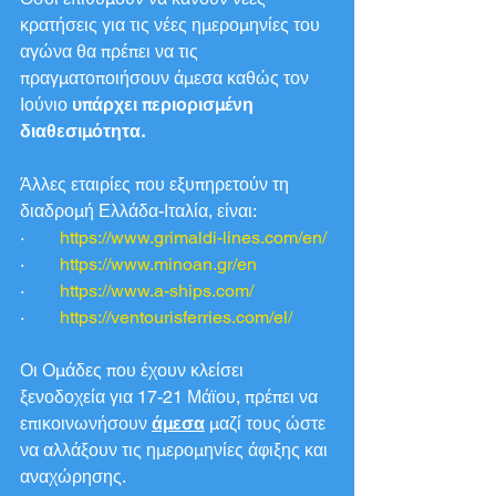
κρατήσεις για τις νέες ημερομηνίες του 
αγώνα θα πρέπει να τις 
πραγματοποιήσουν άμεσα καθώς τον 
Ιούνιο 
υπάρχει περιορισμένη 
διαθεσιμότητα.
Άλλες εταιρίες που εξυπηρετούν τη 
διαδρομή Ελλάδα-Ιταλία, είναι:
·        
https://www.grimaldi-lines.com/en/
·        
https://www.minoan.gr/en
·        
https://www.a-ships.com/
·        
https://ventourisferries.com/el/
Οι Ομάδες που έχουν κλείσει 
ξενοδοχεία για 17-21 Μάϊου, πρέπει να 
επικοινωνήσουν 
άμεσα
 μαζί τους ώστε 
να αλλάξουν τις ημερομηνίες άφιξης και 
αναχώρησης.