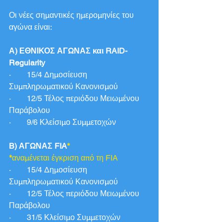
Οι νέες σημαντικές ημερομηνίες του 
αγώνα είναι:
Α) ΕΘΝΙΚΟΣ ΑΓΩΝΑΣ και RAID-
Regularity
·        15/4 Δημοσίευση 
Συμπληρωματικού Κανονισμού
·        12/5 Τέλος περιόδου Μειωμένου 
Παράβολου
·        9/6 Κλείσιμο Συμμετοχών
B) ΑΓΩΝΑΣ FIA
*
*
αναμένεται έγκριση από τη FIA
·        15/4 Δημοσίευση 
Συμπληρωματικού Κανονισμού
·        12/5 Τέλος περιόδου Μειωμένου 
Παράβολου
·        31/5 Κλείσιμο Συμμετοχών