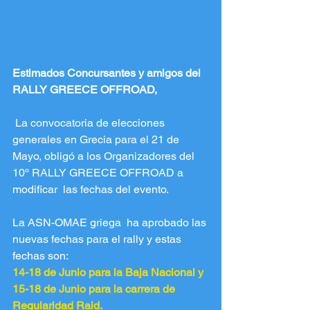
Estimados Concursantes y amigos del 
RALLY GREECE OFFROAD,
 La convocatoria de elecciones 
generales en Grecia para el 21 de 
Mayo, obligó a los Organizadores del 
10º RALLY GREECE OFFROAD a 
modificar  las fechas del evento.
La ASN-OMAE griega  ha aprobado las 
nuevas fechas para el rally y estas 
fechas son:
14-18 de Junio para la Baja Nacional y
15-18 de Junio para la carrera de 
Regularidad Raid.