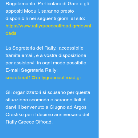
Regolamento  Particolare di Gara e gli 
appositi Moduli, saranno presto 
disponibili nei seguenti giorni al sito:
https://www.rallygreeceoffroad.gr/downl
oads
La Segreteria del Rally,  accessibile 
tramite email, è a vostra disposizione 
per assistervi  in ogni modo possibile. 
E-mail Segreteria Rally: 
secretariat1@rallygreeceoffroad.gr
Gli organizzatori si scusano per questa 
situazione scomoda e saranno lieti di 
darvi il benvenuto a Giugno ad Argos 
Orestiko per il decimo anniversario del 
Rally Greece Offroad.