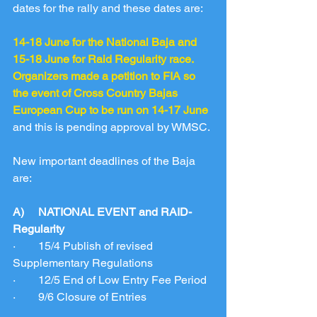
dates for the rally and these dates are:
14-18 June for the National Baja and 
15-18 June for Raid Regularity race.
Organizers made a petition to FIA so 
the event of Cross Country Bajas 
European Cup to be run on 14-17 June
and this is pending approval by WMSC.
New important deadlines of the Baja 
are:
A)     NATIONAL EVENT and RAID-
Regularity
·        15/4 Publish of revised 
Supplementary Regulations
·        12/5 End of Low Entry Fee Period
·        9/6 Closure of Entries