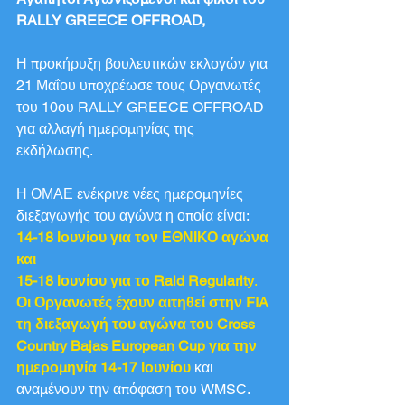
RALLY GREECE OFFROAD,
Η προκήρυξη βουλευτικών εκλογών για 
21 Μαΐου υποχρέωσε τους Οργανωτές 
του 10ου RALLY GREECE OFFROAD 
για αλλαγή ημερομηνίας της 
εκδήλωσης.
Η ΟΜΑΕ ενέκρινε νέες ημερομηνίες 
διεξαγωγής του αγώνα η οποία είναι:
14-18 Ιουνίου για τον ΕΘΝΙΚΟ αγώνα 
και
15-18 Ιουνίου για το Raid Regularity
.
Οι Οργανωτές έχουν αιτηθεί στην FIA 
τη διεξαγωγή του αγώνα του Cross 
Country Bajas European Cup για την 
ημερομηνία 14-17 Ιουνίου
 και 
αναμένουν την απόφαση του WMSC.