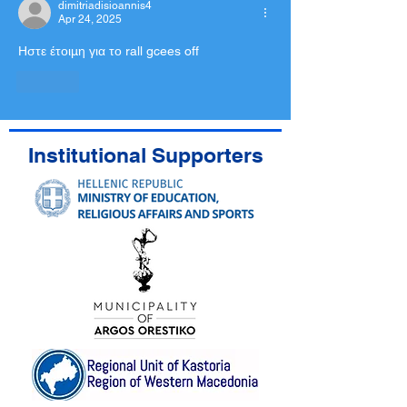
dimitriadisioannis4
Apr 24, 2025
Ηστε έτοιμη για το rall gcees off
Like
Institutional Supporters