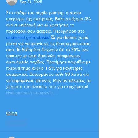
Sep 21, 2025
Στο παζάρι του crypto gaming, η σοφία 
υπερτερεί της απληστίας. Βάλε στοίχημα 5% 
ανά συναλλαγή για να κρατήσεις το 
πορτοφόλι σου ακέραιο. Περιηγήσου στο 
casinonet.gr/froutakia/
 😺 για demos χωρίς 
ρίσκο για να ακονίσεις τις διαπραγματεύσεις 
σου. Τα δεδομένα δείχνουν ότι το 70% των 
παικτών με όρια δαπανών αποφεύγουν 
οικονομικές παγίδες. Προτίμησε παιχνίδια με 
πλεονέκτημα καζίνο 1-2% για καλύτερες 
συμφωνίες. Ξεκουράσου κάθε 90 λεπτά για 
να παραμείνεις έξυπνος. Μην ανταλλάξεις τα 
χρήματα του ενοικίου σου για στοιχήματαб 
είναι μια κακή συμφωνία.…
Show More
Edited
Like