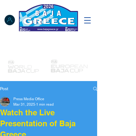
Notice Board
Results
Tracking
FIA Register
NAT Register
Post
Press Media Office
Mar 31, 2025
1 min read
Watch the Live
Presentation of Baja
Greece