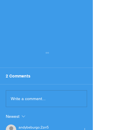
2 Comments
National Entry List,
Programme an
Write a comment...
Administrative checks
spectators med
Scrutineering Timetable
access
Newest
andybeburgo.2zrr5