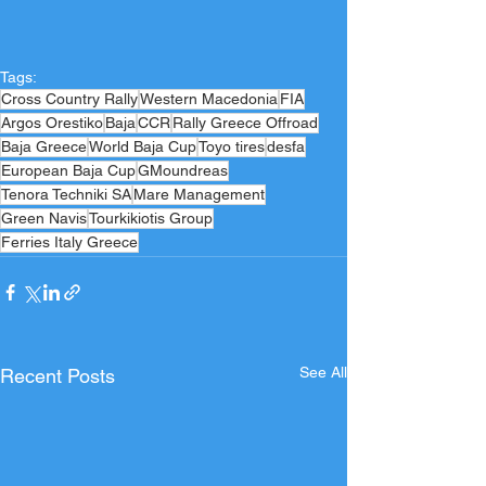
Tags:
Cross Country Rally
Western Macedonia
FIA
Argos Orestiko
Baja
CCR
Rally Greece Offroad
Baja Greece
World Baja Cup
Toyo tires
desfa
European Baja Cup
GMoundreas
Tenora Techniki SA
Mare Management
Green Navis
Tourkikiotis Group
Ferries Italy Greece
See All
Recent Posts